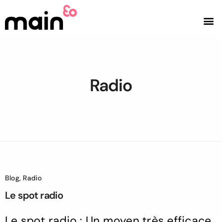
Nos p
Notre m
Radio
Blog
,
Radio
Le spot radio
Le spot radio : Un moyen très efficace